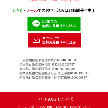
※お電話をいただく際のご注意点はこちら
LINE
・
メール
でのお申し込みは24時間受付中！
LINEでの
無料お見積り申し込み
メールでの
無料お見積り申し込み
一般貨物自動車運送事業許可 440028559
埼玉県古物営業許可証 第431040033737
東京都古物営業許可証 第303261806788
産業廃棄物収集運搬許可証 埼玉県第01100190337
産業廃棄物収集運搬許可証 東京都第1300190337
「ハコぶん」について
ホーム
選ばれる理由
お引越し料金プラン