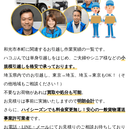
和光市本町に関連するお引越し作業実績の一覧です。
ハコぶんでは単身引越しをはじめ、ご夫婦やシニア様などの
小
規模引越しを格安で承っております。
埼玉県内でのお引越し、東京→埼玉、埼玉→東京もOK！（そ
の他地域もご相談ください！）
不要なお荷物があれば
買取や処分も可能
。
お見積りは事前に実施いたしますので
明朗会計
です。
さらに、
ハイシーズンでも料金変更無し！
安心の一般貨物運送
事業許可業者
です。
お電話・LINE・メール
にてお見積りのご相談お待ちしており