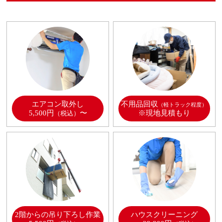
エアコン取外し
不用品回収
（軽トラック程度）
5,500円
〜
※現地見積もり
（税込）
2階からの吊り下ろし作業
ハウスクリーニング