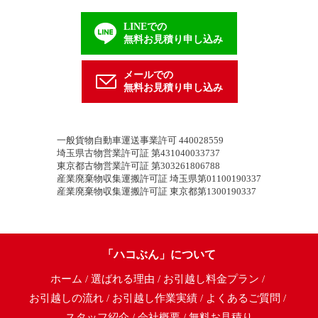
LINEでの
無料お見積り申し込み
メールでの
無料お見積り申し込み
一般貨物自動車運送事業許可 440028559
埼玉県古物営業許可証 第431040033737
東京都古物営業許可証 第303261806788
産業廃棄物収集運搬許可証 埼玉県第01100190337
産業廃棄物収集運搬許可証 東京都第1300190337
「ハコぶん」について
ホーム
選ばれる理由
お引越し料金プラン
お引越しの流れ
お引越し作業実績
よくあるご質問
スタッフ紹介
会社概要
無料お見積り