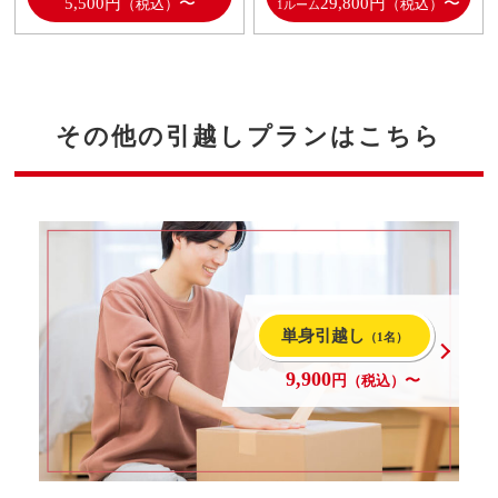
5,500円
〜
29,800円
〜
（税込）
（税込）
1ルーム
その他の引越しプランはこちら
単身引越し
（1名）
9,900
円
（税込）
〜