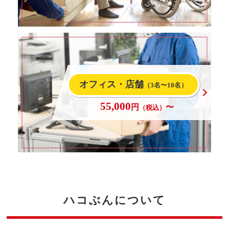
オフィス・店舗
（3名〜10名）
55,000
円
〜
（税込）
ハコぶんについて