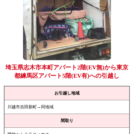
埼玉県志木市本町アパート2階(EV無)から東京
都練馬区アパート5階(EV有)への引越し
お引越し地域
川越市吉田新町→同地域
間取り