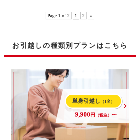
Page 1 of 2
1
2
»
お引越しの種類別プランはこちら
単身引越し
（1名）
9,900
円
〜
（税込）