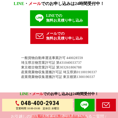
LINE
・
メール
でのお申し込みは24時間受付中！
LINEでの
無料お見積り申し込み
メールでの
無料お見積り申し込み
一般貨物自動車運送事業許可 440028559
埼玉県古物営業許可証 第431040033737
東京都古物営業許可証 第303261806788
産業廃棄物収集運搬許可証 埼玉県第01100190337
産業廃棄物収集運搬許可証 東京都第1300190337
LINE
・
メール
でのお申し込みは24時間受付中！
「ハコぶん」について
048-400-2934
営業時間 10:00-19:00 定休日 水曜日
ホーム
選ばれる理由
お引越し料金プラン
※お電話をいただく際のご注意点はこちら
お引越しの流れ
お引越し作業実績
よくあるご質問