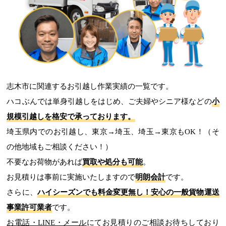
志木市に関連するお引越し作業実績の一覧です。
ハコぶんでは単身引越しをはじめ、ご夫婦やシニア様などの
小
規模引越しを格安で承っております。
埼玉県内でのお引越し、東京→埼玉、埼玉→東京もOK！（そ
の他地域もご相談ください！）
不要なお荷物があれば
買取や処分も可能
。
お見積りは事前に実施いたしますので
明朗会計
です。
さらに、
ハイシーズンでも料金変更無し！
安心の一般貨物運送
事業許可業者
です。
お電話・LINE・メール
にてお見積りのご相談お待ちしており