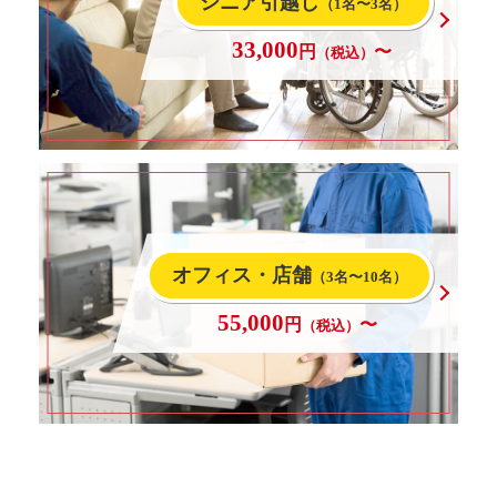
シニア引越し
（1名〜3名）
33,000
円
〜
（税込）
オフィス・店舗
（3名〜10名）
55,000
円
〜
（税込）