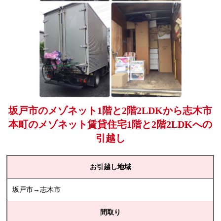
坂戸市のメゾネット1階と2階2LDKから志木市
本町のメゾネット賃貸住宅1階と2階2LDKへの
引越し
お引越し地域
坂戸市→志木市
間取り