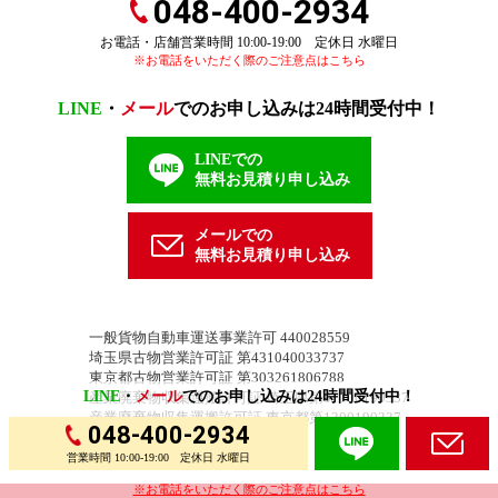
048-400-2934
お電話・店舗営業時間 10:00-19:00 定休日 水曜日
※お電話をいただく際のご注意点はこちら
LINE
・
メール
でのお申し込みは24時間受付中！
LINEでの
無料お見積り申し込み
メールでの
無料お見積り申し込み
一般貨物自動車運送事業許可 440028559
埼玉県古物営業許可証 第431040033737
東京都古物営業許可証 第303261806788
LINE
・
メール
でのお申し込みは24時間受付中！
産業廃棄物収集運搬許可証 埼玉県第01100190337
産業廃棄物収集運搬許可証 東京都第1300190337
048-400-2934
営業時間 10:00-19:00 定休日 水曜日
※お電話をいただく際のご注意点はこちら