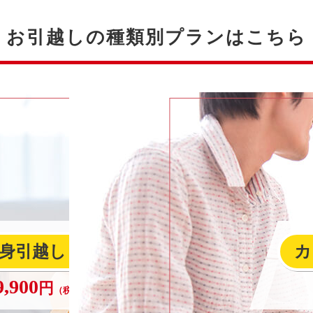
お引越しの種類別プランはこちら
身引越し
カ
（1名）
9,900
円
〜
（税込）