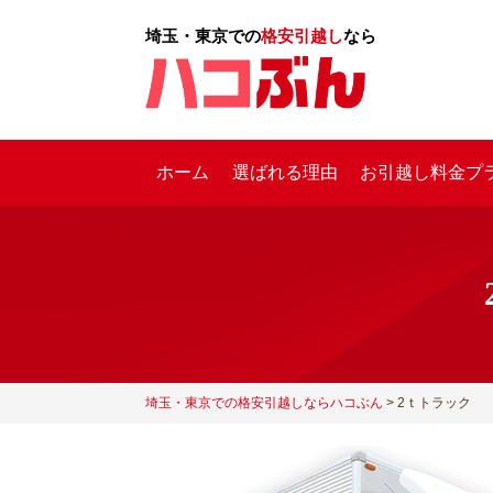
埼玉・東京での
格安引越し
なら
ホーム
選ばれる理由
お引越し料金プ
2
埼玉・東京での格安引越しならハコぶん
>
2ｔトラック