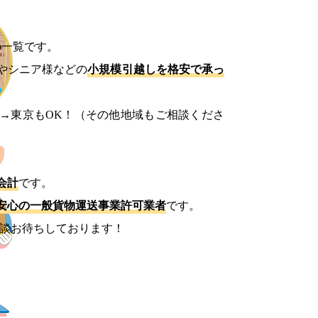
の一覧です。
やシニア様などの
小規模引越しを格安で承っ
→東京もOK！（その他地域もご相談くださ
会計
です。
安心の一般貨物運送事業許可業者
です。
談お待ちしております！