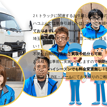
2ｔトラックに関連するお引越し作業実績
ハコぶんでは単身引越しをはじめ、ご夫婦
ております。
埼玉県内でのお引越し、東京→埼玉、埼玉
い！）
不要なお荷物があれば
買取や処分も可能
。
お見積りは事前に実施いたしますので
明朗
さらに、
ハイシーズンでも料金変更無し！
お電話・LINE・メール
にてお見積りのご相