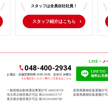
スタッフは全員自社社員！
スタッフ紹介はこちら
LINE
・
メ
048-400-2934
LINEでの
お電話・店舗営業時間 10:00-19:00 定休日 水曜日
無料お見積
※お電話をいただく際のご注意点はこちら
一般貨物自動車運送事業許可 440028559
産業廃棄物収集運搬許可証 埼
埼玉県古物営業許可証 第431040033737
産業廃棄物収集運搬許可証 
東京都古物営業許可証 第303261806788