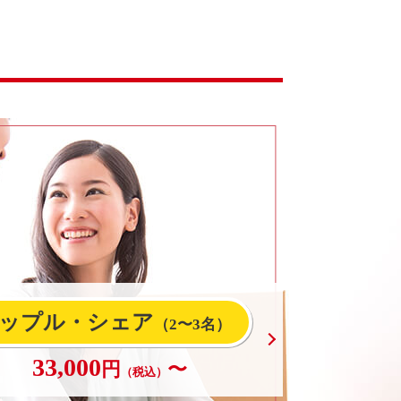
ップル・シェア
（2〜3名）
33,000
円
〜
（税込）