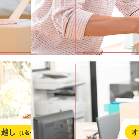
引越し
オ
（1名〜3名）