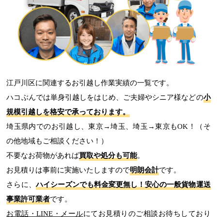
江戸川区に関連するお引越し作業実績の一覧です。
ハコぶんでは単身引越しをはじめ、ご夫婦やシニア様などの
小
規模引越しを格安で承っております。
埼玉県内でのお引越し、東京→埼玉、埼玉→東京もOK！（そ
の他地域もご相談ください！）
不要なお荷物があれば
買取や処分も可能
。
お見積りは事前に実施いたしますので
明朗会計
です。
さらに、
ハイシーズンでも料金変更無し！
安心の一般貨物運送
事業許可業者
です。
お電話・LINE・メール
にてお見積りのご相談お待ちしており