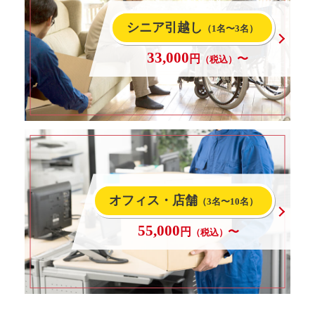
シニア引越し
（1名〜3名）
33,000
円
〜
（税込）
オフィス・店舗
（3名〜10名）
55,000
円
〜
（税込）