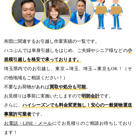
布団に関連するお引越し作業実績の一覧です。
ハコぶんでは単身引越しをはじめ、ご夫婦やシニア様などの
小
規模引越しを格安で承っております。
埼玉県内でのお引越し、東京→埼玉、埼玉→東京もOK！（そ
の他地域もご相談ください！）
不要なお荷物があれば
買取や処分も可能
。
お見積りは事前に実施いたしますので
明朗会計
です。
さらに、
ハイシーズンでも料金変更無し！
安心の一般貨物運送
事業許可業者
です。
お電話・LINE・メール
にてお見積りのご相談お待ちしており
ます！