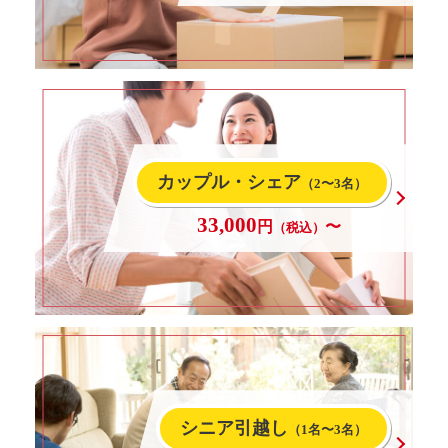
カップル・シェア
（2〜3名）
33,000
円
〜
（税込）
シニア引越し
（1名〜3名）