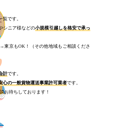
一覧です。
やシニア様などの
小規模引越しを格安で承っ
→東京もOK！（その他地域もご相談くださ
会計
です。
安心の一般貨物運送事業許可業者
です。
談お待ちしております！