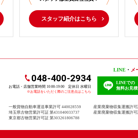
スタッフ紹介はこちら
LINE
・
メ
048-400-2934
LINEでの
お電話・店舗営業時間 10:00-19:00 定休日 水曜日
無料お見積
※お電話をいただく際のご注意点はこちら
一般貨物自動車運送事業許可 440028559
産業廃棄物収集運搬許可証 埼
埼玉県古物営業許可証 第431040033737
産業廃棄物収集運搬許可証 
東京都古物営業許可証 第303261806788