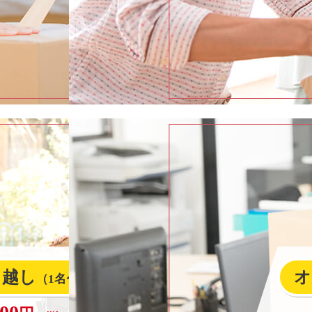
引越し
オ
（1名〜3名）