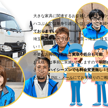
大きな家具に関連するお引越し作業実績の
ハコぶんでは単身引越しをはじめ、ご夫婦
ております。
埼玉県内でのお引越し、東京→埼玉、埼玉
い！）
不要なお荷物があれば
買取や処分も可能
。
お見積りは事前に実施いたしますので
明朗
さらに、
ハイシーズンでも料金変更無し！
お電話・LINE・メール
にてお見積りのご相