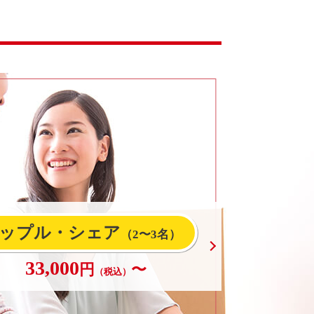
ップル・シェア
（2〜3名）
33,000
円
〜
（税込）