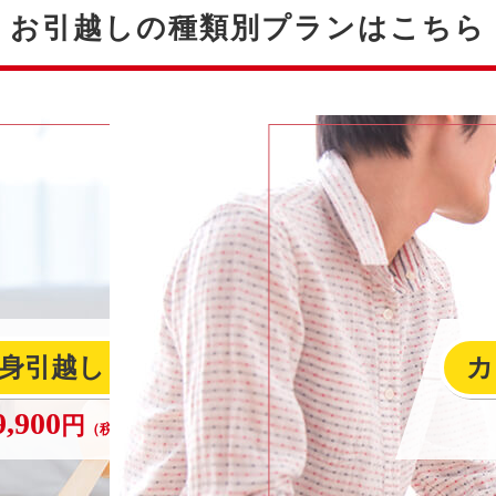
お引越しの種類別プランはこちら
身引越し
カ
（1名）
9,900
円
〜
（税込）