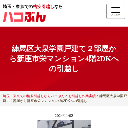
埼玉・東京での
格安引越し
なら
メニュー
練馬区大泉学園戸建て２部屋か
ら新座市栄マンション4階2DKへ
の引越し
埼玉・東京での格安引越しならハコぶん
>
お引越し作業実績
>
練馬区大泉学園戸
建て２部屋から新座市栄マンション4階2DKへの引越し
2024/11/02