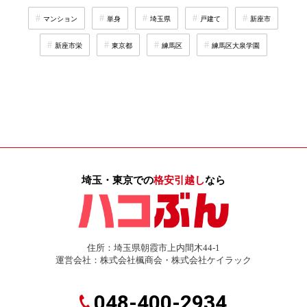
マンション
単身
埼玉県
戸建て
新座市
新座市栄
東京都
練馬区
練馬区大泉学園
埼玉・東京での
格安引越し
なら
住所：埼玉県朝霞市上内間木44-1
運営会社：株式会社楓商会・株式会社ケイラック
048-400-2934